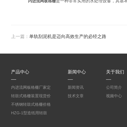
是一种非常实用的水处理设备，其基
内进流网板格栅
上一篇：
单轨刮泥机是迈向高效生产的必经之路
产品中心
新闻中心
关于我们
内进流网板格栅厂家定
新闻资讯
公司简介
制
转鼓式格栅装置现货价
技术文章
视频中心
格
不锈钢转鼓式格栅价格
HZG-1型造纸用转鼓
式格栅现货定制