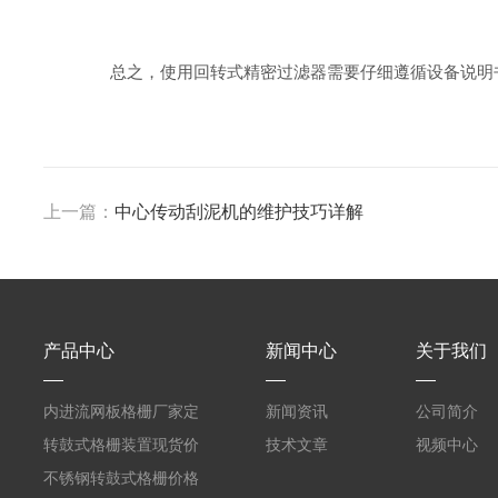
总之，使用回转式精密过滤器需要仔细遵循设备说明书
上一篇：
中心传动刮泥机的维护技巧详解
产品中心
新闻中心
关于我们
内进流网板格栅厂家定
新闻资讯
公司简介
制
转鼓式格栅装置现货价
技术文章
视频中心
格
不锈钢转鼓式格栅价格