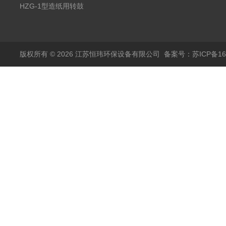
HZG-1型造纸用转鼓
式格栅现货定制
版权所有 © 2026 江苏恒玮环保设备有限公司
备案号：苏ICP备160