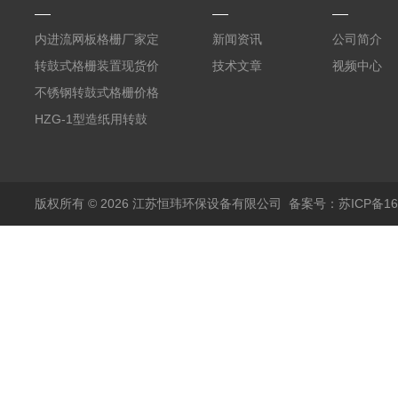
内进流网板格栅厂家定
新闻资讯
公司简介
制
转鼓式格栅装置现货价
技术文章
视频中心
格
不锈钢转鼓式格栅价格
HZG-1型造纸用转鼓
式格栅现货定制
版权所有 © 2026 江苏恒玮环保设备有限公司
备案号：苏ICP备160