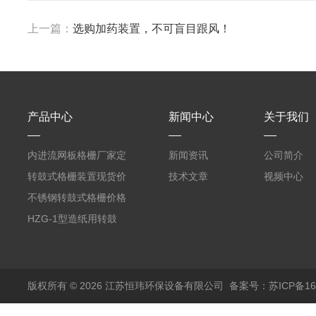
上一篇：
选购加药装置，不可盲目跟风！
产品中心
新闻中心
关于我们
内进流网板格栅厂家定
新闻资讯
公司简介
制
转鼓式格栅装置现货价
技术文章
视频中心
格
不锈钢转鼓式格栅价格
HZG-1型造纸用转鼓
式格栅现货定制
版权所有 © 2026 江苏恒玮环保设备有限公司
备案号：苏ICP备160