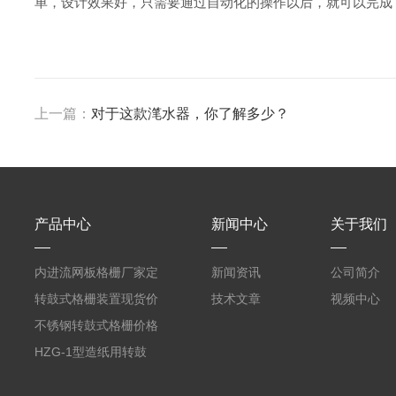
单，设计效果好，只需要通过自动化的操作以后，就可以完成
上一篇：
对于这款滗水器，你了解多少？
产品中心
新闻中心
关于我们
内进流网板格栅厂家定
新闻资讯
公司简介
制
转鼓式格栅装置现货价
技术文章
视频中心
格
不锈钢转鼓式格栅价格
HZG-1型造纸用转鼓
式格栅现货定制