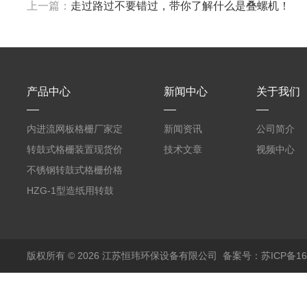
上一篇：
走过路过不要错过，带你了解什么是叠螺机！
产品中心
新闻中心
关于我们
内进流网板格栅厂家定
新闻资讯
公司简介
制
转鼓式格栅装置现货价
技术文章
视频中心
格
不锈钢转鼓式格栅价格
HZG-1型造纸用转鼓
式格栅现货定制
版权所有 © 2026 江苏恒玮环保设备有限公司
备案号：苏ICP备160