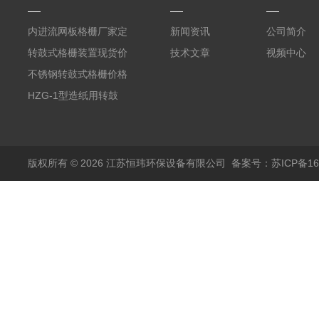
内进流网板格栅厂家定
新闻资讯
公司简介
制
转鼓式格栅装置现货价
技术文章
视频中心
格
不锈钢转鼓式格栅价格
HZG-1型造纸用转鼓
式格栅现货定制
版权所有 © 2026 江苏恒玮环保设备有限公司
备案号：苏ICP备160