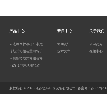
产品中心
新闻中心
关于我们
内进流网板格栅厂家定
新闻资讯
公司简介
制
转鼓式格栅装置现货价
技术文章
视频中心
格
不锈钢转鼓式格栅价格
HZG-1型造纸用转鼓
式格栅现货定制
版权所有 © 2026 江苏恒玮环保设备有限公司
备案号：苏ICP备160