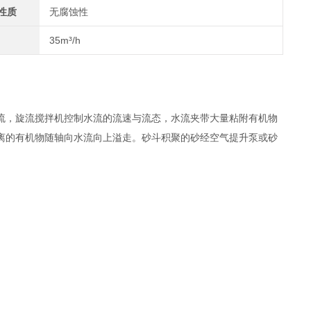
性质
无腐蚀性
35m³/h
流，旋流搅拌机控制水流的流速与流态，水流夹带大量粘附有机物
离的有机物随轴向水流向上溢走。砂斗积聚的砂经空气提升泵或砂