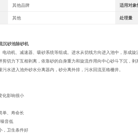
其他品牌
适用对象
其他
处理量
旋流沉砂池除砂机
、电动机、减速器、吸砂系统等组成。进水从切线方向进入池中，形成旋
拌剪切力下互相剥离，依靠砂的自身重力和旋流作用向中心砂斗下沉，剥
量污水进入池外砂水分离器内，砂分离外排，污水回流至格栅井。
变化影响很小
简单、寿命长
术噪音低
小，卫生条件好