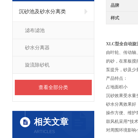
品牌
沉砂池及砂水分离类
样式
滤布滤池
XLC型全自动
砂水分离器
由叶轮、传动轴
的砂，在浆板搅
旋流除砂机
泵提升，砂及少
产品特点：
查看全部分类
占地面积小
沉砂效果受水量
砂水分离效果好
操作方便、维护
相关文章
鼓风机采用*技
对周围环境影响
ARTICLES