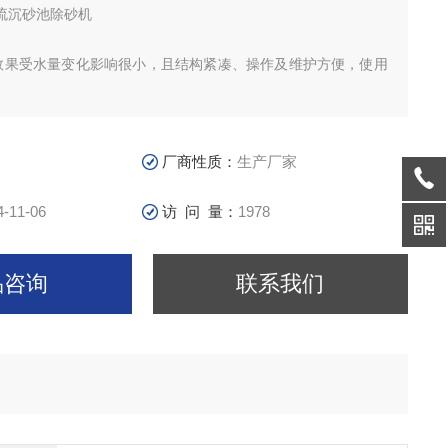
旋流沉砂池除砂机
效果受水量变化影响很小，且结构紧凑、操作及维护方便，使用
两种：气提式和泵提式，气提处理效果相对较好，泵提成本相对
厂商性质：
生产厂家
0.2mm以上颗粒去除率大于85％。
p;lt;1080m3/h的，池体可采用钢制，Q≥1080m3/h的一般为混
4-11-06
访 问 量：
1978
品咨询
联系我们