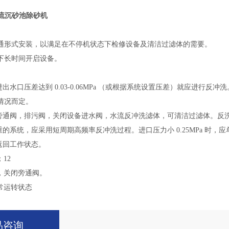
旋流沉砂池除砂机
通形式安装，以满足在不停机状态下检修设备及清洁过滤体的需要。
下长时间开启设备。
进出水口压差达到 0.03-0.06MPa （或根据系统设置压差）就应进行反冲
情况而定。
旁通阀，排污阀，关闭设备进水阀，水流反冲洗滤体，可清洁过滤体。反洗时
重的系统，应采用短周期高频率反冲洗过程。进口压力小 0.25MPa 时
返回工作状态。
12
，关闭旁通阀。
常运转状态
品咨询