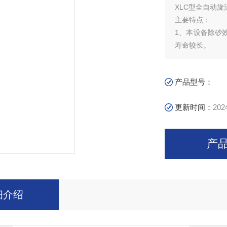
XLC型全自动
主要特点：
1、本设备除砂
寿命较长。
2、提砂方式有
较低。
产品型号：
3、使用效果好，
4、处理量Q&am
更新时间：
202
凝土结构。
产
细介绍