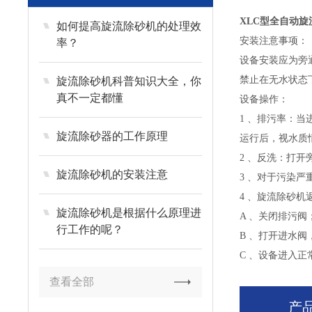
XLC型全自动
如何提高旋流除砂机的处理效
安装注意事项：
率？
设备安装应为旁
禁止在无水状态
旋流除砂机科普知识大全，你
真不一定都懂
设备操作：
1 、排污率：当
旋流除砂器的工作原理
运行后，视水质
2 、反洗：打开
旋流除砂机的安装注意
3 、对于污染严
4 、旋流除砂机
旋流除砂机是根据什么原理进
A 、关闭排污阀；
行工作的呢？
B 、打开进水阀
C 、设备进入正
查看全部
产