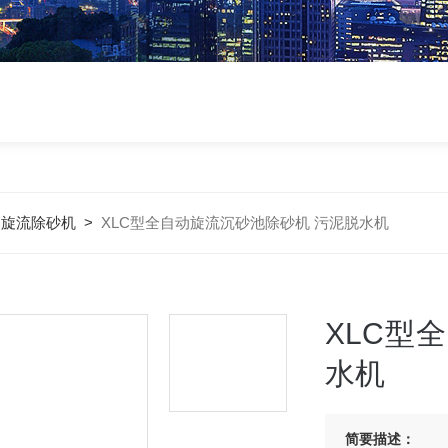
>
旋流除砂机
>
XLC型全自动旋流沉砂池除砂机 污泥脱水机
XLC型
水机
简要描述：