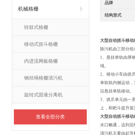
品牌
机械格栅
结构形式
转鼓式格栅
大型自动抓斗移动
移动式抓斗格栅
除污机由三部分组
1、悬挂单轨由厚
内进流网板格栅
域。
2、移动小车由抓
钢丝绳格栅清污机
单轨轨内侧运动，
沿悬挂单轨移动。
旋转式固液分离机
3、抓爪单元由一
上，和耙斗提升装
查看全部分类
大型自动抓斗移动
水口畅通，达到后
清污机主要由起升