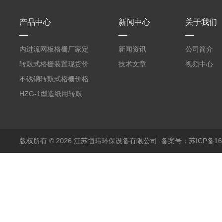
产品中心
新闻中心
关于我们
内进流网板格栅厂家定
新闻资讯
公司简介
制
转鼓式格栅装置现货价
技术文章
视频中心
格
不锈钢转鼓式格栅价格
HZG-1型造纸用转鼓
式格栅现货定制
版权所有 © 2026 江苏恒玮环保设备有限公司
备案号：苏ICP备160