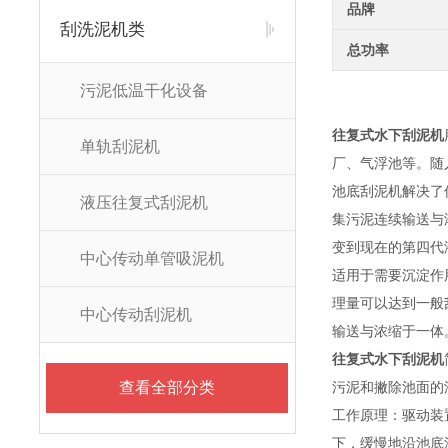
品牌
刮洗泥机类
总功率
污泥低温干化设备
往复式水下刮泥机
单轨刮泥机
厂、气浮池等。随
池底刮泥机解决了
液压往复式刮泥机
集污泥连续输送与
变到现在的第四代
中心传动单管吸泥机
适用于需要沉淀作
理量可以达到一般
中心传动刮泥机
输送与浓缩于一体
往复式水下刮泥机
查看全部分类
污泥和撇除池面的
工作原理：驱动装
下，缓慢地沿池底