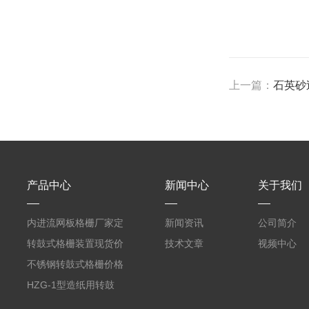
上一篇：
石英砂
产品中心
新闻中心
关于我们
内进流网板格栅厂家定
新闻资讯
公司简介
制
转鼓式格栅装置现货价
技术文章
视频中心
格
不锈钢转鼓式格栅价格
HZG-1型造纸用转鼓
式格栅现货定制