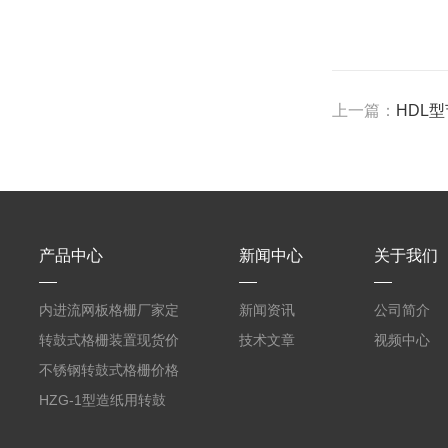
上一篇：
HDL
产品中心
新闻中心
关于我们
内进流网板格栅厂家定
新闻资讯
公司简介
制
转鼓式格栅装置现货价
技术文章
视频中心
格
不锈钢转鼓式格栅价格
HZG-1型造纸用转鼓
式格栅现货定制