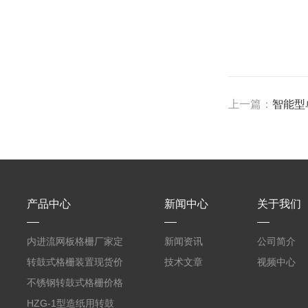
上一篇：
智能型
产品中心
新闻中心
关于我们
内进流网板格栅厂家定
新闻资讯
公司简介
制
转鼓式格栅装置现货价
技术文章
视频中心
格
不锈钢转鼓式格栅价格
HZG-1型造纸用转鼓