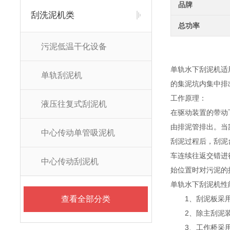
品牌
刮洗泥机类
总功率
污泥低温干化设备
单轨水下刮泥机适
单轨刮泥机
的集泥坑内集中排
工作原理：
液压往复式刮泥机
在驱动装置的带动
由排泥管排出。当
中心传动单管吸泥机
刮泥过程后，刮泥
车连续往返交错进
中心传动刮泥机
始位置时对污泥的
单轨水下刮泥机性
查看全部分类
1、刮泥板采用对
2、除主刮泥装置
3、工作桥采用