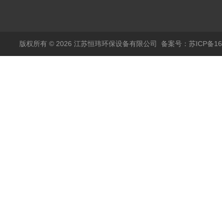
式格栅现货定制
版权所有 © 2026 江苏恒玮环保设备有限公司
备案号：苏ICP备160