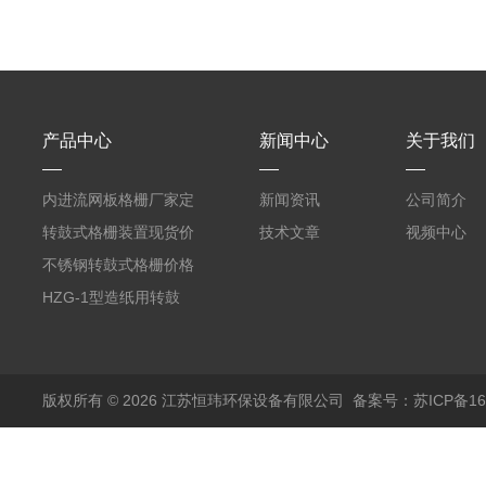
产品中心
新闻中心
关于我们
内进流网板格栅厂家定
新闻资讯
公司简介
制
转鼓式格栅装置现货价
技术文章
视频中心
格
不锈钢转鼓式格栅价格
HZG-1型造纸用转鼓
式格栅现货定制
版权所有 © 2026 江苏恒玮环保设备有限公司
备案号：苏ICP备160