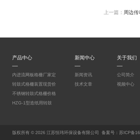
上一篇：
周边传
产品中心
新闻中心
关于我们
内进流网板格栅厂家定
新闻资讯
公司简介
制
转鼓式格栅装置现货价
技术文章
视频中心
格
不锈钢转鼓式格栅价格
HZG-1型造纸用转鼓
式格栅现货定制
版权所有 © 2026 江苏恒玮环保设备有限公司
备案号：苏ICP备160