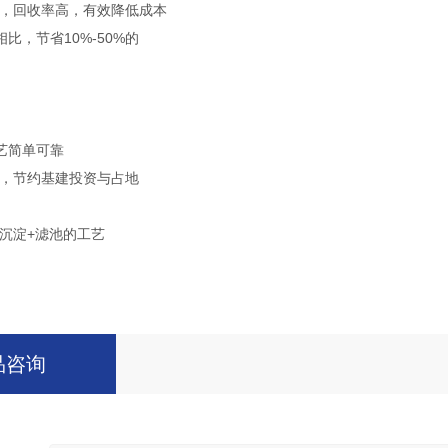
用，回收率高，有效降低成本
比，节省10%-50%的
艺简单可靠
度，节约基建投资与占地
凝沉淀+滤池的工艺
品咨询