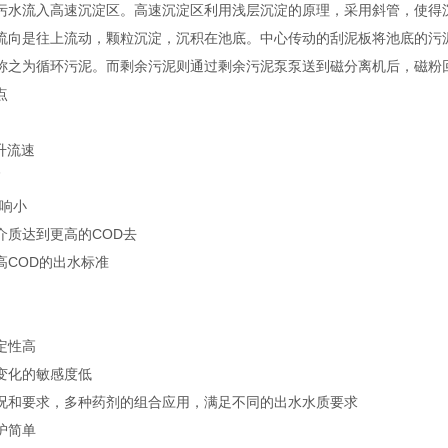
污水流入高速沉淀区。高速沉淀区利用浅层沉淀的原理，采用斜管，使得
流向是往上流动，颗粒沉淀，沉积在池底。中心传动的刮泥板将池底的污
称之为循环污泥。而剩余污泥则通过剩余污泥泵泵送到磁分离机后，磁粉
点
上升流速
高
影响小
介质达到更高的COD去
高COD的出水标准
定性高
变化的敏感度低
况和要求，多种药剂的组合应用，满足不同的出水水质要求
护简单