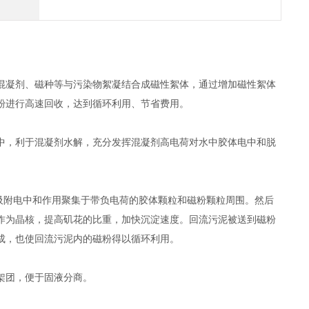
混凝剂、磁种等与污染物絮凝结合成磁性絮体，通过增加磁性絮体
粉进行高速回收，达到循环利用、节省费用。
中，利于混凝剂水解，充分发挥混凝剂高电荷对水中胶体电中和脱
由于吸附电中和作用聚集于带负电荷的胶体颗粒和磁粉颗粒周围。然后
作为晶核，提高矶花的比重，加快沉淀速度。回流污泥被送到磁粉
成，也使回流污泥内的磁粉得以循环利用。
架团，便于固液分商。