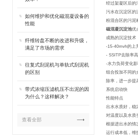
经过架凝区后的
污水在沉淀区的
如何维护和优化磁混凝设备的
粉混合区的污泥
性能
磁混凝沉淀池
优
成熟的沉淀技术
纤维转盘不断的改进和升级，
-15-40mvh的
满足了市场的需求
- SSITP去除率
-水力负荷变化
往复式刮泥机与单轨式刮泥机
的区别
组合投加不同的
除率，进一步提
带式浓缩压滤机压不出泥的因
系统启动快
为什么？这样解决？
性能特点
出水水质好，稳
对温度以及水质
查看全部
根据进出水的情
运行成本低，维