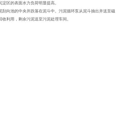
沉淀区的表面水力负荷明显提高。
泥刮向池的中央并跌落在泥斗中。污泥循环泵从泥斗抽出并送至磁
回收利用，剩余污泥送至污泥处理车间。