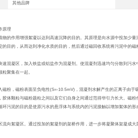
其他品牌
作原理
载物的作用增强絮凝以达到高速沉降的目的。其原理是向水源中投加少量
淀的目的，从而达到净化水质的目的，然后通过磁回收系统将污泥中的磁
快速混凝区，加入铁盐或铝盐作为混凝剂。使混凝剂迅速均匀分散到污水
颗粒聚集在一起。
磁粉，磁粉表面呈负电性(S=-10.5mV)，混凝剂水解产生的正离子
，胶体颗粒与磁粉题粒之间以及它们自身之间通过范得华引力长大。磁粉
循环污泥的目的是使原污水的悬浮体与系统内的污泥接触以增加絮体的形
区流向絮凝区。通过投加的絮凝剂的架桥作用，进一步将凝聚体架凝成大