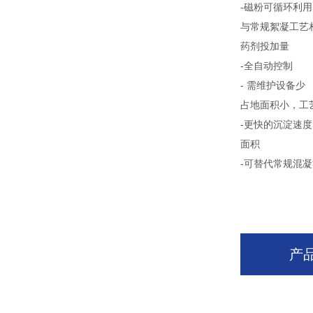
-磁粉可循环利
与常规絮凝工艺相
药剂投加量
-全自动控制
- 需维护设备少
占地面积小，工
-更快的沉淀速
面积
-可替代常规混
产