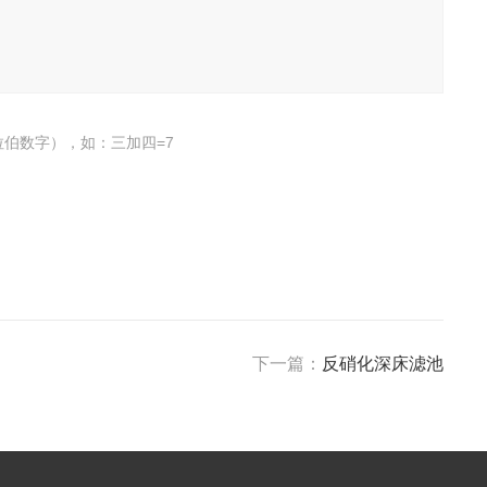
伯数字），如：三加四=7
下一篇：
反硝化深床滤池