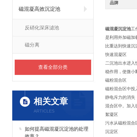
品牌
磁混凝高效沉淀池
反硝化深床滤池
磁混凝沉淀池
工
是利用外加磁加
磁分离
比重达到快速沉
快速混凝区
二沉池出水进入
查看全部分类
稳作用，使微小
磁粉混合区
磁粉混合区中投入
静电斥力的消失
相关文章
混合区中。加入
ARTICLES
絮凝区
污水从磁粉混合
如何提高磁混凝沉淀池的处理
沉淀区
效率？