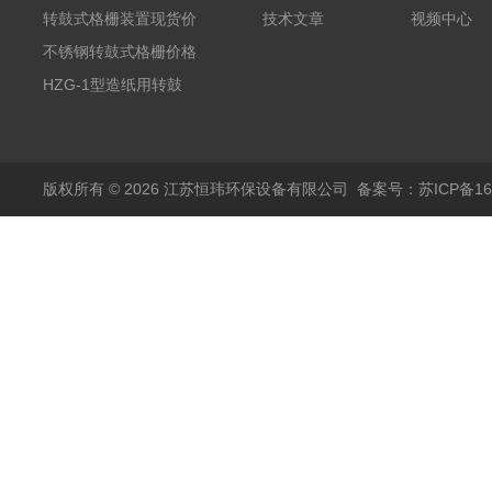
制
转鼓式格栅装置现货价
技术文章
视频中心
格
不锈钢转鼓式格栅价格
HZG-1型造纸用转鼓
式格栅现货定制
版权所有 © 2026 江苏恒玮环保设备有限公司
备案号：苏ICP备160