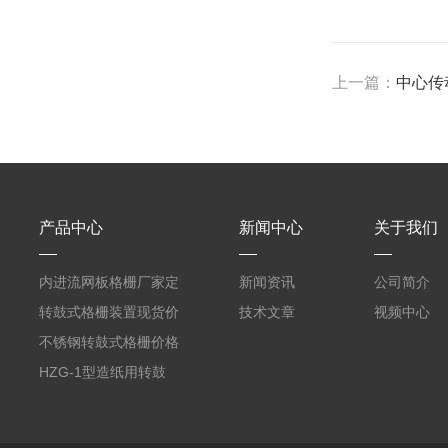
上一篇：
中心传
产品中心
新闻中心
关于我们
内进流网板格栅厂家定
新闻资讯
公司简介
制
转鼓式格栅装置现货价
技术文章
视频中心
格
不锈钢转鼓式格栅价格
HZG-1型造纸用转鼓
式格栅现货定制