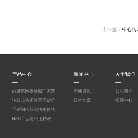
上一篇：
中心传
产品中心
新闻中心
关于我们
内进流网板格栅厂家定
新闻资讯
公司简介
制
转鼓式格栅装置现货价
技术文章
视频中心
格
不锈钢转鼓式格栅价格
HZG-1型造纸用转鼓
式格栅现货定制