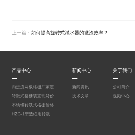
上一篇：
如何提高旋转式滗水器的撇渣效率？
产品中心
新闻中心
关于我们
内进流网板格栅厂家定
新闻资讯
公司简介
制
转鼓式格栅装置现货价
技术文章
视频中心
格
不锈钢转鼓式格栅价格
HZG-1型造纸用转鼓
式格栅现货定制