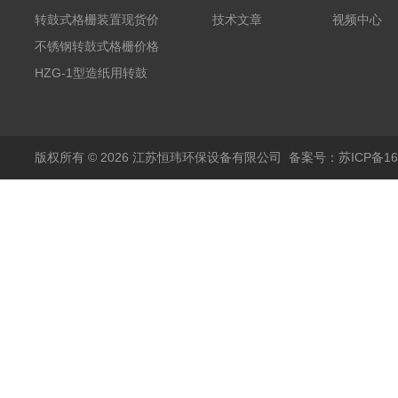
制
转鼓式格栅装置现货价
技术文章
视频中心
格
不锈钢转鼓式格栅价格
HZG-1型造纸用转鼓
式格栅现货定制
版权所有 © 2026 江苏恒玮环保设备有限公司
备案号：苏ICP备160