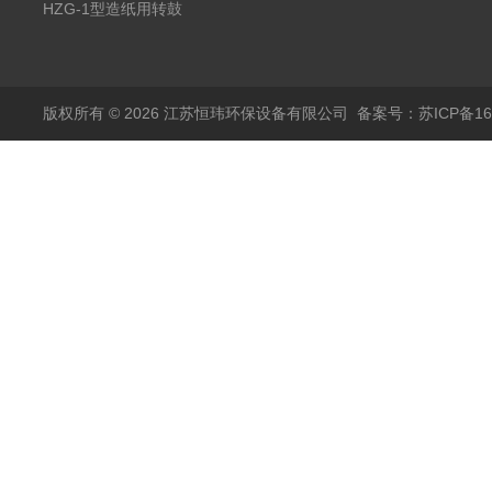
HZG-1型造纸用转鼓
式格栅现货定制
版权所有 © 2026 江苏恒玮环保设备有限公司
备案号：苏ICP备160