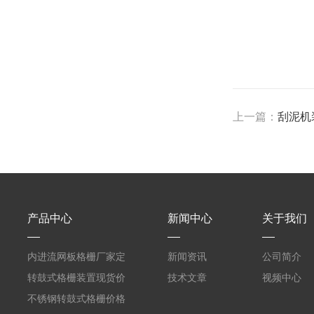
上一篇：
刮泥机
产品中心
新闻中心
关于我们
内进流网板格栅厂家定
新闻资讯
公司简介
制
转鼓式格栅装置现货价
技术文章
视频中心
格
不锈钢转鼓式格栅价格