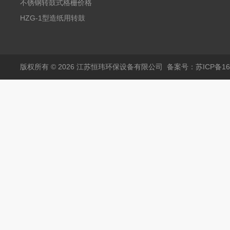
格
不锈钢转鼓式格栅价格
HZG-1型造纸用转鼓
式格栅现货定制
版权所有 © 2026 江苏恒玮环保设备有限公司
备案号：苏ICP备160