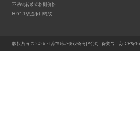
格
不锈钢转鼓式格栅价格
HZG-1型造纸用转鼓
式格栅现货定制
版权所有 © 2026 江苏恒玮环保设备有限公司
备案号：苏ICP备160